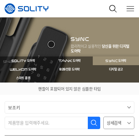
합리적이고 실용적인
당신을 위한 디지털
도어락
도어락
도어락
도어락
SP-400B
도어락
B2B전용 도어락
디지털 금고
스마트 홈캠
핸들이 포함되어 있지 않은 심플한 타입
상세검색